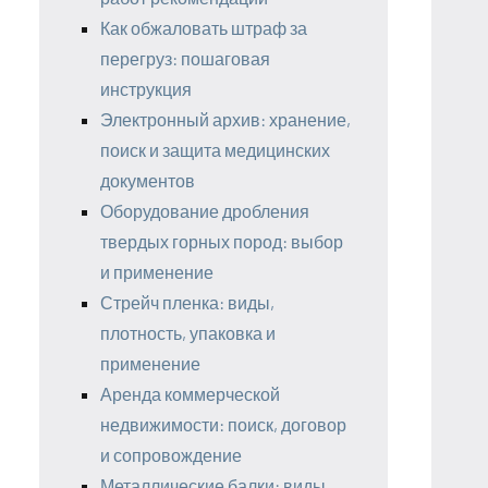
Как обжаловать штраф за
перегруз: пошаговая
инструкция
Электронный архив: хранение,
поиск и защита медицинских
документов
Оборудование дробления
твердых горных пород: выбор
и применение
Стрейч пленка: виды,
плотность, упаковка и
применение
Аренда коммерческой
недвижимости: поиск, договор
и сопровождение
Металлические балки: виды,