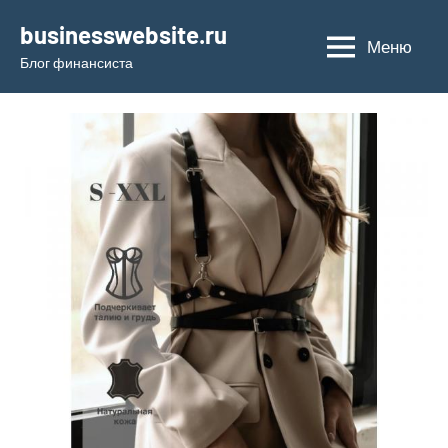
Перейти
businesswebsite.ru
к
Меню
Блог финансиста
содержимому