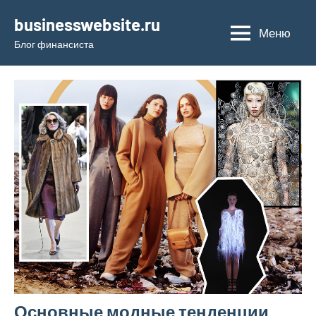
Перейти
businesswebsite.ru
к
Меню
Блог финансиста
содержимому
Основные модные тенденции