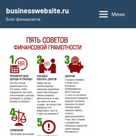
Перейти
businesswebsite.ru
к
Меню
Блог финансиста
содержимому