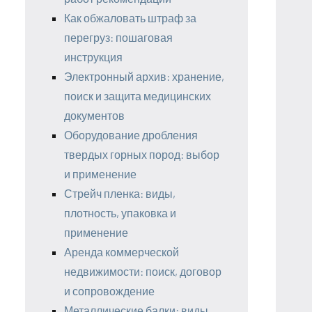
Как обжаловать штраф за
перегруз: пошаговая
инструкция
Электронный архив: хранение,
поиск и защита медицинских
документов
Оборудование дробления
твердых горных пород: выбор
и применение
Стрейч пленка: виды,
плотность, упаковка и
применение
Аренда коммерческой
недвижимости: поиск, договор
и сопровождение
Металлические балки: виды,