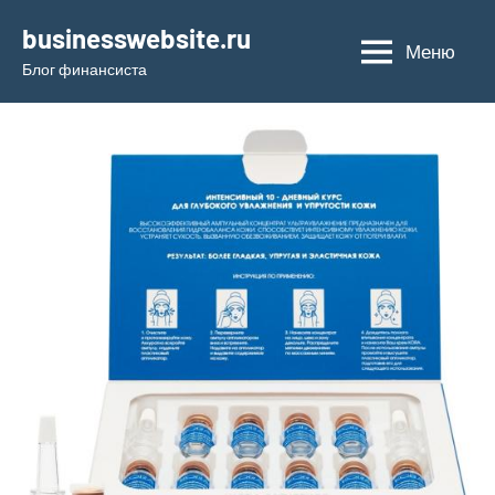
Перейти
businesswebsite.ru
к
Меню
Блог финансиста
содержимому