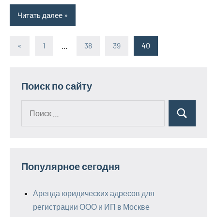
Читать далее
«
Предыдущие
1
…
38
39
40
Пагинация
записи
записей
Поиск по сайту
Поиск
Поиск
для:
Популярное сегодня
Аренда юридических адресов для
регистрации ООО и ИП в Москве